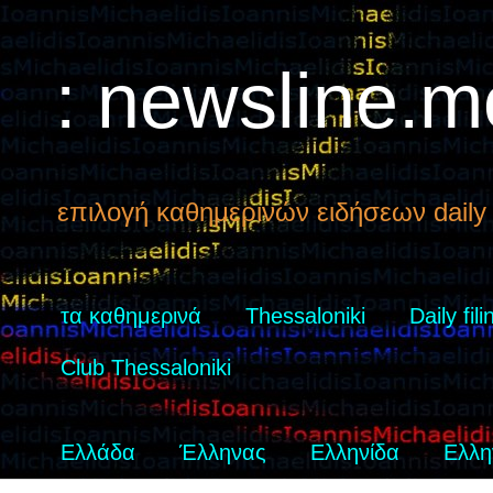
: newsline.m
επιλογή καθημερινών ειδήσεων daily 
τα καθημερινά
Thessaloniki
Daily fili
Club Thessaloniki
Ελλάδα
Έλληνας
Ελληνίδα
Ελλη